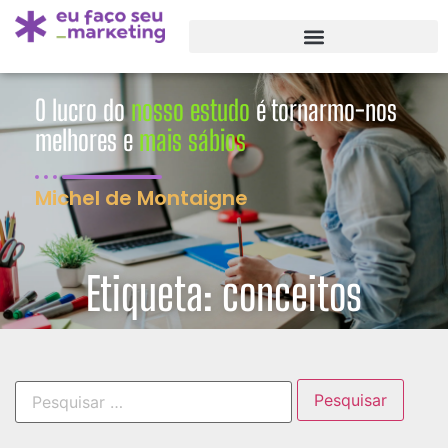
O lucro do
nosso estudo
é tornarmo-nos
melhores e
mais sábios
Michel de Montaigne
Etiqueta: conceitos