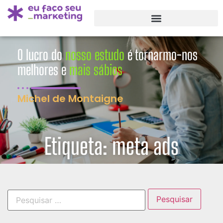
O lucro do
nosso estudo
é tornarmo-nos
melhores e
mais sábios
Michel de Montaigne
Etiqueta: meta ads