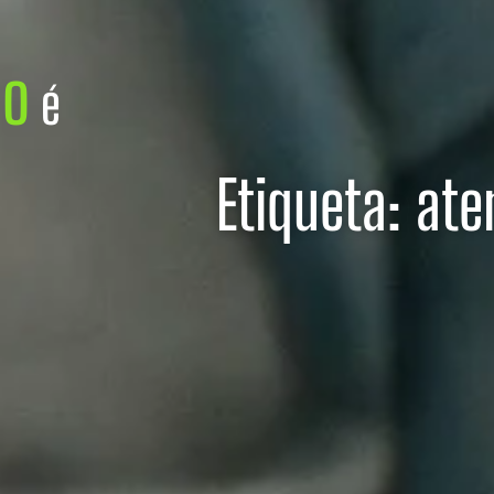
do
é
Etiqueta: at